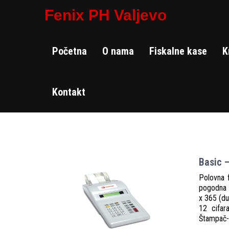
Fenix PH Valjevo
Početna
O nama
Fiskalne kase
K
Kontakt
Категорија: Polovne kase
Basic 
Polovna 
pogodna 
x 365 (du
12 cifar
Štampač-T