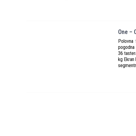
One – 
Polovna 
pogodna 
36 taster
kg Ekran 
segmentni