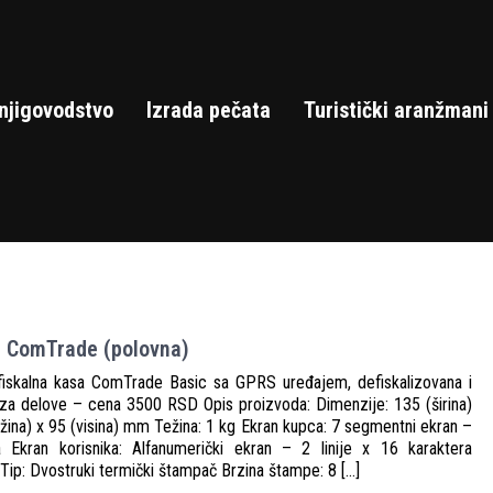
njigovodstvo
Izrada pečata
Turistički aranžmani
– ComTrade (polovna)
fiskalna kasa ComTrade Basic sa GPRS uređajem, defiskalizovana i
za delove – cena 3500 RSD Opis proizvoda: Dimenzije: 135 (širina)
žina) x 95 (visina) mm Težina: 1 kg Ekran kupca: 7 segmentni ekran –
a Ekran korisnika: Alfanumerički ekran – 2 linije x 16 karaktera
ip: Dvostruki termički štampač Brzina štampe: 8 […]