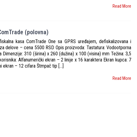
Read More
ComTrade (polovna)
fiskalna kasa ComTrade One sa GPRS uređajem, defiskalizovana i
za delove – cena 5500 RSD Opis proizvoda: Tastatura: Vodootporna
a Dimenzije: 310 (širina) x 260 (dužina) x 100 (visina) mm Težina: 3,5
korisnika: Alfanumerički ekran – 2 linije x 16 karaktera Ekran kupca: 7
 ekran – 12 cifara Štmpač tip […]
Read More