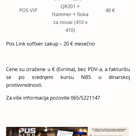
QR201 +
POS VIP
49 €
Hammer + fioka
za novac (410 x
410)
Pos Link softver zakup – 20 € mesečno
Cene su izražene u € (Evrima), bez PDV-a, a fakturišu
se po srednjem kursu NBS u dinarskoj
protivvrednosti.
Za više informacija pozovite 065/5221147