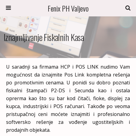
Fenix PH Valjevo
Iznajmljivanje Fiskalnih Kasa
U saradnji sa firmama HCP i POS LINK nudimo Vam
mogućnost da iznajmite Pos Link kompletna rešenja
po promotivnim cenama. U ponidi su dobro poznati
fiskalni štampači P2-DS i Secunda kao i ostala
oprerma kao što su bar kod čitači, fioke, displej za
kupca, industrijski i POS računari. Takođe po veoma
pristupačnoj ceni moćete iznajmiti i profesionalno
softversko rešenje za vođenje ugostiteljskih i
prodajnih objekata.