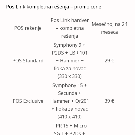
Pos Link kompletna rešenja – promo cene
Pos Link hardver
Mesečno, na 24
POS rešenje
– kompletna
meseca
rešenja
Symphony 9 +
P2DS + LBR 101
POS Standard
+ Hammer +
29 €
fioka za novac
(330 x 330)
Symphony 15 +
Secunda +
POS Exclusive
Hammer + Qr201
39 €
+ fioka za novac
(410 x 410)
TPR 15 + Micro
SG 1 + P2Ds +